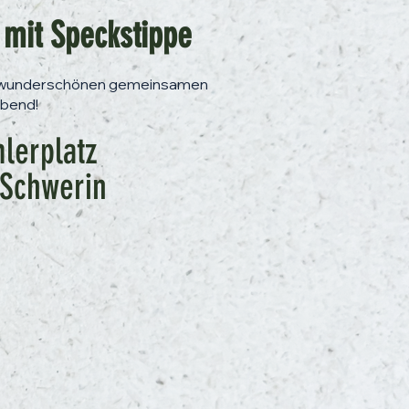
 mit Speckstippe
n wunderschönen gemeinsamen
bend!
erplatz
 Schwerin