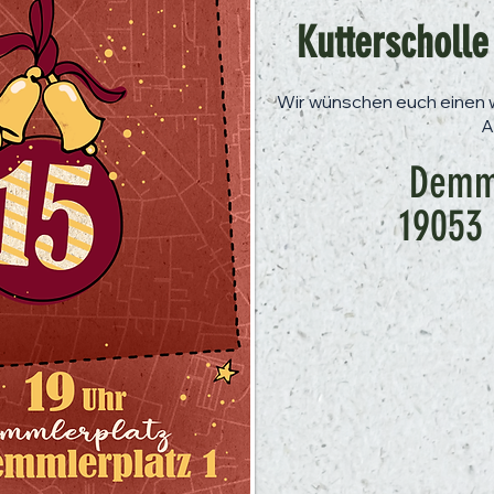
Kutterscholle
Wir wünschen euch eine
A
Demml
19053