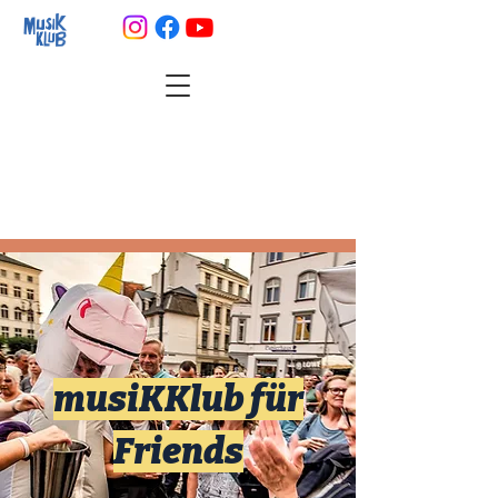
musiKKlub für
Friends