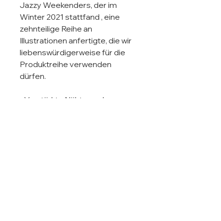
Jazzy Weekenders, der im 
Winter 2021 stattfand , eine 
zehnteilige Reihe an 
Illustrationen anfertigte, die wir 
liebenswürdigerweise für die 
Produktreihe verwenden 
dürfen. 

- Verstärkte Nähte an den 
Griffen

- Große bedruckbare Fläche 
vorne & hinten

- Fassungsvermögen 10 Liter

- 100% Baumwolle

- 310 - 400 g/m²

- Nur Handwäsche in 
lauwarmem Wasser

Dieses Produkt wird auf Abruf 