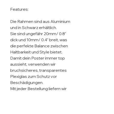
Features:

Die Rahmen sind aus Aluminium 
und in Schwarz erhältlich.

Sie sind ungefähr 20mm/ 0.8" 
dick und 10mm/ 0.4" breit, was 
die perfekte Balance zwischen 
Haltbarkeit und Style bietet.

Damit dein Poster immer top 
aussieht, verwenden wir 
bruchsicheres, transparentes 
Plexiglas zum Schutz vor 
Beschädigungen.

Mit jeder Bestellung liefern wir 
das Aufhängematerial mit, 
sodass das Aufhängen des 
Rahmens in horizontaler und 
vertikaler Ausrichtung easy ist.
