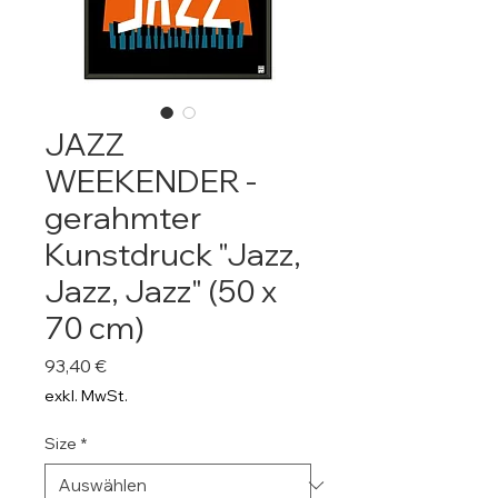
JAZZ
WEEKENDER -
gerahmter
Kunstdruck "Jazz,
Jazz, Jazz" (50 x
70 cm)
Preis
93,40 €
exkl. MwSt.
Size
*