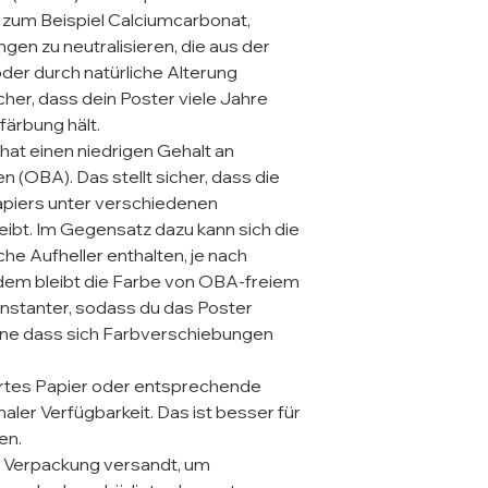
e zum Beispiel Calciumcarbonat, 
en zu neutralisieren, die aus der 
 durch natürliche Alterung 
cher, dass dein Poster viele Jahre 
ärbung hält.

 hat einen niedrigen Gehalt an 
(OBA). Das stellt sicher, dass die 
apiers unter verschiedenen 
ibt. Im Gegensatz dazu kann sich die 
he Aufheller enthalten, je nach 
dem bleibt die Farbe von OBA-freiem 
onstanter, sodass du das Poster 
hne dass sich Farbverschiebungen 
rtes Papier oder entsprechende 
naler Verfügbarkeit. Das ist besser für 
n.

r Verpackung versandt, um 