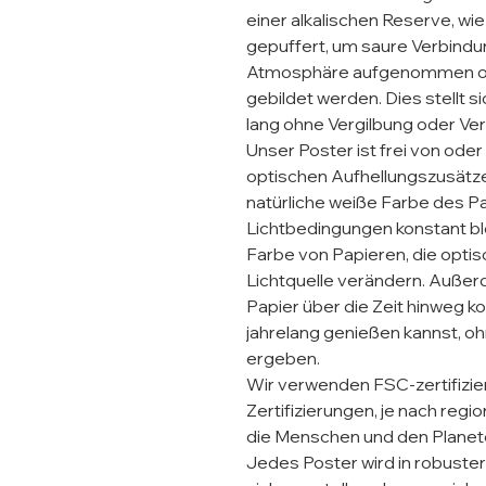
einer alkalischen Reserve, wi
gepuffert, um saure Verbindung
Atmosphäre aufgenommen oder
gebildet werden. Dies stellt si
lang ohne Vergilbung oder Verf
Unser Poster ist frei von oder
optischen Aufhellungszusätzen 
natürliche weiße Farbe des P
Lichtbedingungen konstant ble
Farbe von Papieren, die optisc
Lichtquelle verändern. Außer
Papier über die Zeit hinweg k
jahrelang genießen kannst, o
ergeben.

Wir verwenden FSC-zertifizie
Zertifizierungen, je nach regio
die Menschen und den Planete
Jedes Poster wird in robuste