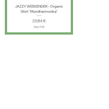
JAZZY WEEKENDER - Organic
Shirt "Mundharmonika"
Prix
23,84 €
Hors TVA
musiKKlub To
Go