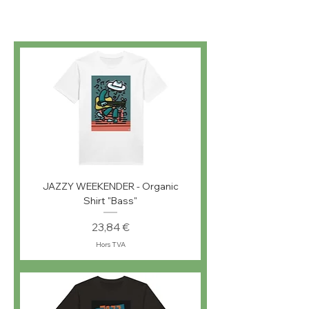
JAZZY WEEKENDER - Organic
Shirt "Bass"
Prix
23,84 €
Hors TVA