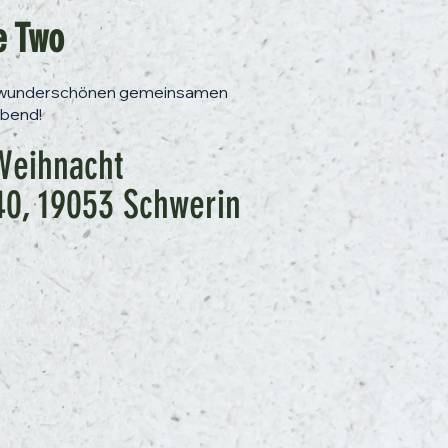
 Two
n wunderschönen gemeinsamen
bend!
 Weihnacht
40, 19053 Schwerin