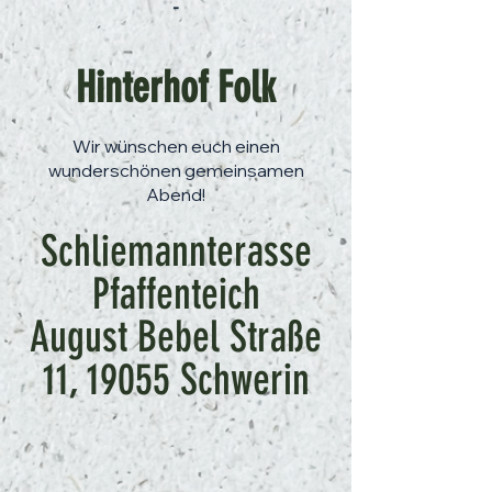
-
Hinterhof Folk
Wir wünschen euch einen
wunderschönen gemeinsamen
Abend!
Schliemannterasse
Pfaffenteich
August Bebel Straße
11, 19055 Schwerin