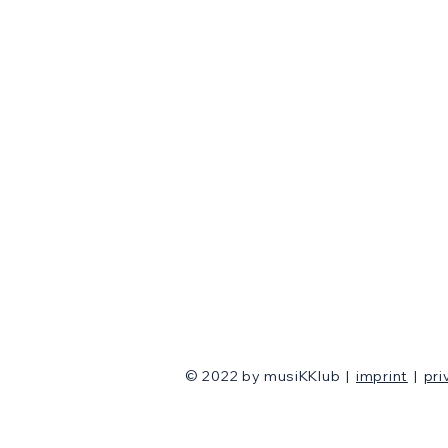
© 2022 by musiKKlub
|
imprint
|
pri