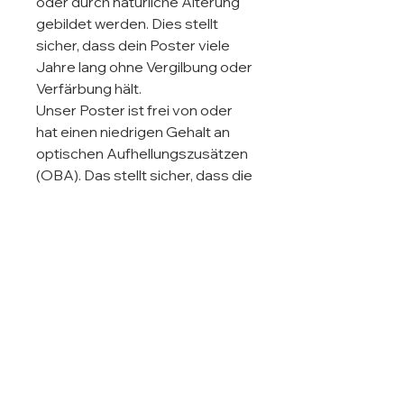
oder durch natürliche Alterung 
gebildet werden. Dies stellt 
sicher, dass dein Poster viele 
Jahre lang ohne Vergilbung oder 
Verfärbung hält.

Unser Poster ist frei von oder 
hat einen niedrigen Gehalt an 
optischen Aufhellungszusätzen 
(OBA). Das stellt sicher, dass die 
natürliche weiße Farbe des 
Papiers unter verschiedenen 
Lichtbedingungen konstant 
bleibt. Im Gegensatz dazu kann 
sich die Farbe von Papieren, die 
optische Aufheller enthalten, je 
nach Lichtquelle verändern. 
Außerdem bleibt die Farbe von 
OBA-freiem Papier über die 
Zeit hinweg konstanter, sodass 