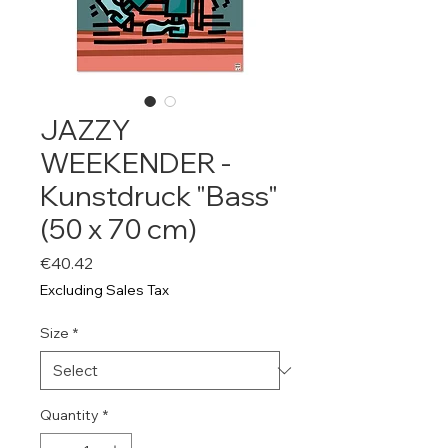
JAZZY
WEEKENDER -
Kunstdruck "Bass"
(50 x 70 cm)
Price
€40.42
Excluding Sales Tax
Size
*
Quantity
*