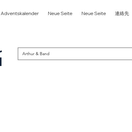
Adventskalender
Neue Seite
Neue Seite
連絡先
r
d