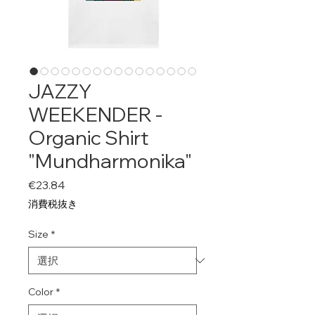
JAZZY
WEEKENDER -
Organic Shirt
"Mundharmonika"
価
€23.84
格
消費税抜き
Size
*
Color
*