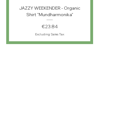
JAZZY WEEKENDER - Organic
Shirt "Mundharmonika"
Price
€23.84
Excluding Sales Tax
musiKKlub To
Go