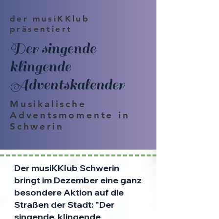
der musiKKlub
präsentiert
Der singende
klingende
Adventskalender
Musikalische
Adventsmomente in
Schwerin
Der musiKKlub Schwerin
bringt im Dezember eine ganz
besondere Aktion auf die
Straßen der Stadt: "Der
singende, klingende