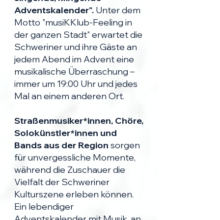
Adventskalender".
Unter dem
Motto "musiKKlub-Feeling in
der ganzen Stadt" erwartet die
Schweriner und ihre Gäste an
jedem Abend im Advent eine
musikalische Überraschung –
immer um 19:00 Uhr und jedes
Mal an einem anderen Ort.
Straßenmusiker*innen, Chöre,
Solokünstler*innen und
Bands aus der Region
sorgen
für unvergessliche Momente,
während die Zuschauer die
Vielfalt der Schweriner
Kulturszene erleben können.
Ein lebendiger
Adventskalender mit Musik, an